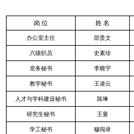
岗 位
姓 名
办公室主任
邵贵文
六级职员
史素珍
党务秘书
李晓宇
教学秘书
王凌云
人才与学科建设秘书
陈琳
研究生秘书
王曼
学工秘书
穆闯录