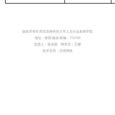
版权所有© 西北农林科技大学人文社会发展学院
地址：陕西·杨凌 邮编：712100
负责人：侯东丽 网管员：王娜
技术支持：贝塔网络