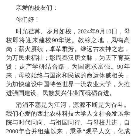
亲爱的校友们：
你们好！
时光荏苒、岁月如梭，2024年9月10日，母
校即将迎来建校90华诞。教稼之地，凤鸣高
岗；薪火赓续，卓荦群芳。继远古农神之志，
为万民求福祉；彰周秦汉唐文脉，为天下育英
贤；走产学研结合路，为国家求富强。90年
来，母校始终与国家和民族的命运休戚相关，
为加快建设中国特色世界一流农业大学，为推
进强国建设、民族复兴伟业而砥砺奋进。
涓涓不塞是为江河，源源不断是为奋斗。
我们心爱的西北农林科技大学人文社会发展学
院与时代同向、与祖国同行、与母校共进，自
2000年合并组建以来，秉承“观乎人文，化成