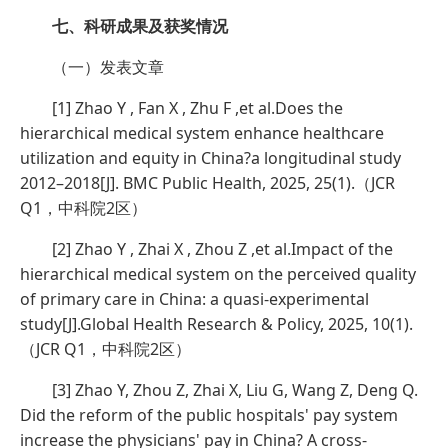
七、科研成果及获奖情况
（一）发表文章
[1] Zhao Y , Fan X , Zhu F ,et al.Does the
hierarchical medical system enhance healthcare
utilization and equity in China?a longitudinal study
2012–2018[J]. BMC Public Health, 2025, 25(1).（JCR
Q1，中科院2区）
[2] Zhao Y , Zhai X , Zhou Z ,et al.Impact of the
hierarchical medical system on the perceived quality
of primary care in China: a quasi-experimental
study[J].Global Health Research & Policy, 2025, 10(1).
（JCR Q1，中科院2区）
[3] Zhao Y, Zhou Z, Zhai X, Liu G, Wang Z, Deng Q.
Did the reform of the public hospitals' pay system
increase the physicians' pay in China? A cross-