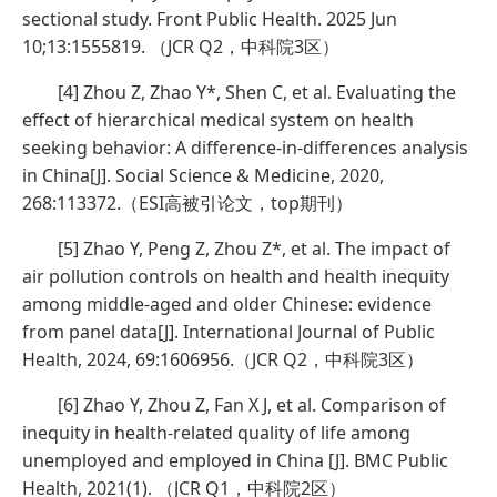
sectional study. Front Public Health. 2025 Jun
10;13:1555819. （JCR Q2，中科院3区）
[4] Zhou Z, Zhao Y*, Shen C, et al. Evaluating the
effect of hierarchical medical system on health
seeking behavior: A difference-in-differences analysis
in China[J]. Social Science & Medicine, 2020,
268:113372.（ESI高被引论文，top期刊）
[5] Zhao Y, Peng Z, Zhou Z*, et al. The impact of
air pollution controls on health and health inequity
among middle-aged and older Chinese: evidence
from panel data[J]. International Journal of Public
Health, 2024, 69:1606956.（JCR Q2，中科院3区）
[6] Zhao Y, Zhou Z, Fan X J, et al. Comparison of
inequity in health-related quality of life among
unemployed and employed in China [J]. BMC Public
Health, 2021(1). （JCR Q1，中科院2区）