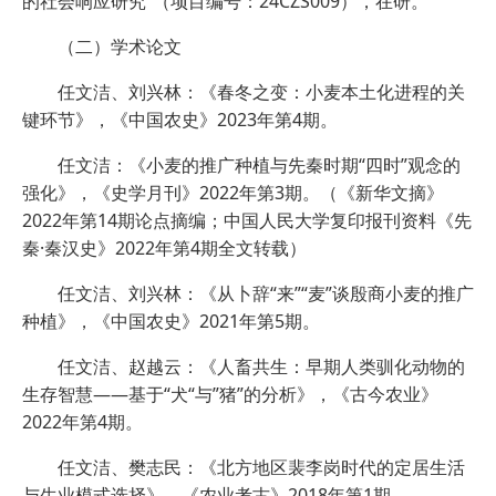
的社会响应研究”（项目编号：24CZS009），在研。
（二）学术论文
任文洁、刘兴林：《春冬之变：小麦本土化进程的关
键环节》，《中国农史》2023年第4期。
任文洁：《小麦的推广种植与先秦时期“四时”观念的
强化》，《史学月刊》2022年第3期。（《新华文摘》
2022年第14期论点摘编；中国人民大学复印报刊资料《先
秦·秦汉史》2022年第4期全文转载）
任文洁、刘兴林：《从卜辞“来”“麦”谈殷商小麦的推广
种植》，《中国农史》2021年第5期。
任文洁、赵越云：《人畜共生：早期人类驯化动物的
生存智慧——基于“犬“与”猪”的分析》，《古今农业》
2022年第4期。
任文洁、樊志民：《北方地区裴李岗时代的定居生活
与生业模式选择》，《农业考古》2018年第1期。