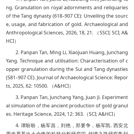
ng. Granulation on royal adornments and reliquaries
of the Tang dynasty (618–907 CE): Unveiling the sourc
e, usage, and fabrication of gold. Archaeological and
Anthropological Sciences, 2026, 18, 21. （SSCI; SCI; A&
HCI）
2. Panpan Tan, Ming Li, Xiaojuan Huang, Junchang
Yang. Technique and utilisation: Characterisation of c
opper granulation during the Sui and Tang dynasties
(581–907 CE). Journal of Archaeological Science: Repor
ts, 2025, 62: 10500. （A&HCI）
3. Panpan Tan, Junchang Yang, Juan Ji. Experiment
al simulation of the ancient production of gold granul
es. Heritage Science, 2024, 12: 363.（SCI; A&HCI）
4. 谭盼盼，杨军昌，刘艳，郑要争，杨军凯. 西安北
周史君墓出土金饰的科技分析研究[J]. 丝绸之路研究集刊