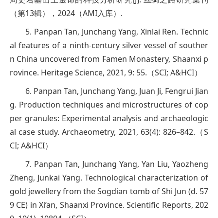
（第13辑），2024（AMI入库）.
5. Panpan Tan, Junchang Yang, Xinlai Ren. Technic
al features of a ninth-century silver vessel of souther
n China uncovered from Famen Monastery, Shaanxi p
rovince. Heritage Science, 2021, 9: 55.（SCI; A&HCI）
6. Panpan Tan, Junchang Yang, Juan Ji, Fengrui Jian
g. Production techniques and microstructures of cop
per granules: Experimental analysis and archaeologic
al case study. Archaeometry, 2021, 63(4): 826–842.（S
CI; A&HCI）
7. Panpan Tan, Junchang Yang, Yan Liu, Yaozheng
Zheng, Junkai Yang. Technological characterization of
gold jewellery from the Sogdian tomb of Shi Jun (d. 57
9 CE) in Xi’an, Shaanxi Province. Scientific Reports, 202