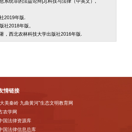
系统罪的法益论辩[J].科技与法律（中英文）,
2019年版.
社2018年版。
著，西北农林科技大学出版社2016年版.
友情链接
“大美秦岭 九曲黄河”生态文明教育网
古农学网
中国法律资源库
中国法律信息总库