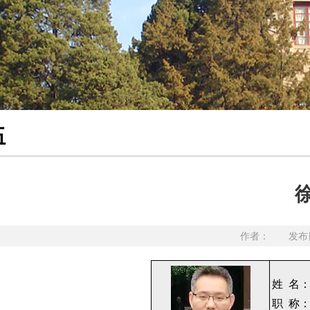
伍
作者： 发布日
姓 名
职 称