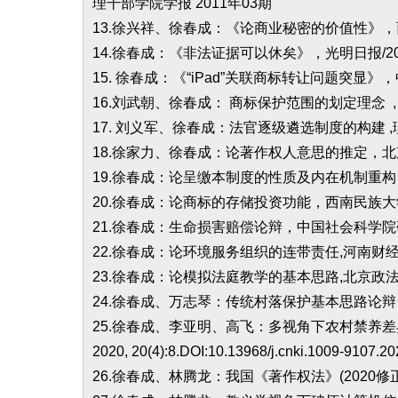
理干部学院学报 2011年03期
13.徐兴祥、徐春成：《论商业秘密的价值性》，
14.徐春成：《非法证据可以休矣》，光明日报/2010
15. 徐春成：《“iPad”关联商标转让问题突显》，中
16.刘武朝、徐春成： 商标保护范围的划定理念 , 
17. 刘义军、徐春成：法官逐级遴选制度的构建 ,理论
18.徐家力、徐春成：论著作权人意思的推定，北京政
19.徐春成：论呈缴本制度的性质及内在机制重构，大
20.徐春成：论商标的存储投资功能，西南民族大学学
21.徐春成：生命损害赔偿论辩，中国社会科学院研究
22.徐春成：论环境服务组织的连带责任,河南财经政
23.徐春成：论模拟法庭教学的基本思路,北京政法职
24.徐春成、万志琴：传统村落保护基本思路论辩，
25.徐春成、李亚明、高飞：多视角下农村禁养差
2020, 20(4):8.DOI:10.13968/j.cnki.1009-9107.20
26.徐春成、林腾龙：我国《著作权法》(2020修正)对新