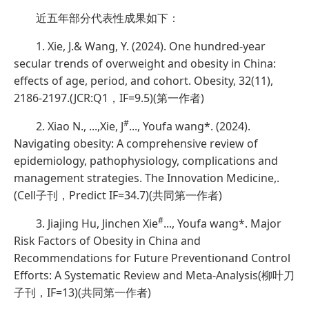
近五年部分代表性成果如下：
1. Xie, J.& Wang, Y. (2024). One hundred‐year
secular trends of overweight and obesity in China:
effects of age, period, and cohort. Obesity, 32(11),
2186-2197.(JCR:Q1，IF=9.5)(第一作者)
#
2. Xiao N., ...,Xie, J
..., Youfa wang*. (2024).
Navigating obesity: A comprehensive review of
epidemiology, pathophysiology, complications and
management strategies. The Innovation Medicine,.
(Cell子刊，Predict IF=34.7)(共同第一作者)
#
3. Jiajing Hu, Jinchen Xie
..., Youfa wang*. Major
Risk Factors of Obesity in China and
Recommendations for Future Preventionand Control
Efforts: A Systematic Review and Meta-Analysis(柳叶刀
子刊，IF=13)(共同第一作者)