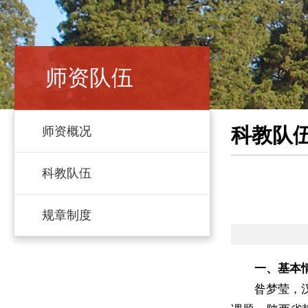
师资队伍
科教队
师资概况
科教队伍
规章制度
一、基本
昝梦莹，