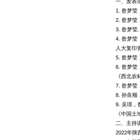
一、发表
1. 昝梦
2. 昝梦
3. 昝梦
4. 昝梦
人大复印资
5. 昝梦
6. 昝梦
《西北农林
7. 昝梦
8. 孙良
9. 吴
《中国土地科
二、主持
2022