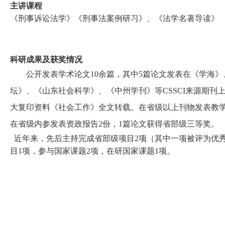
主讲课程
《
刑事诉讼法学
》
《刑事法案例研习》、
《
法学名著导读
》
科研成果及获奖情况
公开发表学术论文
1
0余
篇，其中
5篇论文发表在《学海》
坛》、《山东社会科学》、《中州学刊》等CSSCI来源期刊上
大复印资料《社会工作》全文转载
。
在省级以上刊物发表教
在省级内参发表资政报告
2
份
，
1
篇论文获得省部级三等奖
。
近年来，
先后
主持
完成
省部级项目
2项
（
其中一项被评为优
目
1项
，
参与国家课题
2项
，
在研国家课题
1项。