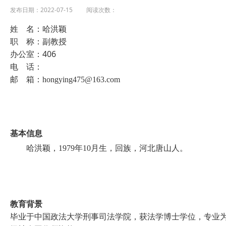
发布日期：2022-07-15 阅读次数：
姓 名：哈洪颖
职 称：副教授
办公室：406
电 话：
邮 箱：
hongying475@163.com
基本信息
哈洪颖，
1979年10月
生，回族，河北唐山人。
教育背景
毕业于
中国政法大学
刑事司法学院，获
法学博士
学位，专业