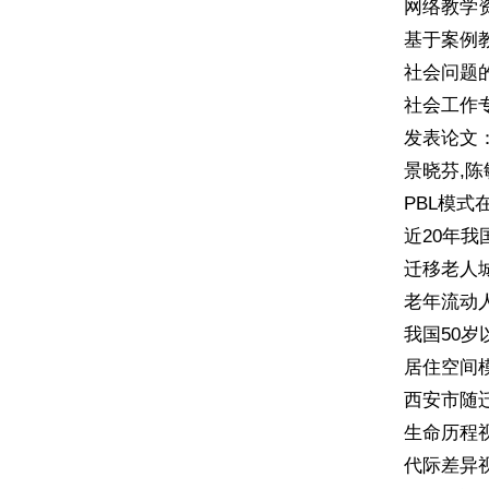
网络教学资源
基于案例教学
社会问题的量
社会工作专
发表论文
景晓芬,陈
PBL模式
近20年我
迁移老人城
老年流动人
我国50岁以
居住空间模式
西安市随迁老
生命历程视角
代际差异视角