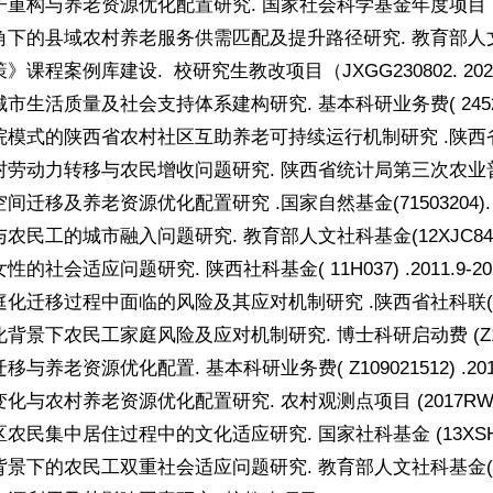
重构与养老资源优化配置研究. 国家社会科学基金年度项目（25BSH1
下的县域农村养老服务供需匹配及提升路径研究. 教育部人文社科项目（2
课程案例库建设. 校研究生教改项目（JXGG230802. 2023-
生活质量及社会支持体系建构研究. 基本科研业务费( 2452019162
模式的陕西省农村社区互助养老可持续运行机制研究 .陕西省社科金项目(
动力转移与农民增收问题研究. 陕西省统计局第三次农业普查项目( P1
迁移及养老资源优化配置研究 .国家自然基金(71503204). 2016
民工的城市融入问题研究. 教育部人文社科基金(12XJC840004) .
的社会适应问题研究. 陕西社科基金( 11H037) .2011.9-201
迁移过程中面临的风险及其应对机制研究 .陕西省社科联( 2015C046
景下农民工家庭风险及应对机制研究. 博士科研启动费 (Z10902150
与养老资源优化配置. 基本科研业务费( Z109021512) .2015.1
与农村养老资源优化配置研究. 农村观测点项目 (2017RWZX01) 
民集中居住过程中的文化适应研究. 国家社科基金 (13XSH031) . 
下的农民工双重社会适应问题研究. 教育部人文社科基金( 09YJC840