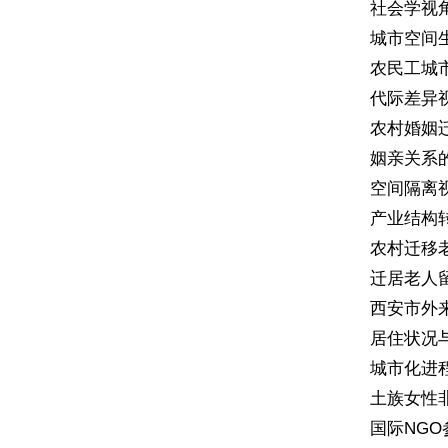
社会学视角下
城市空间生产
农民工城市公
代际差异视角
农村婚姻迁
姻亲关系的变
空间隔离视
产业结构转
农村迁移老
迁居老人留
西安市外来人
居住状况与外
城市化进程中
土族女性非农
国际NGO