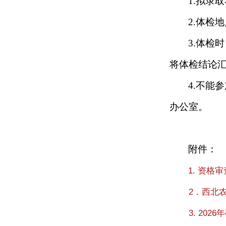
1.拟录
2.体检
3.体检
将体检结论
4.不能
办公室。
附件：
1. 资格
2．西北
3. 20