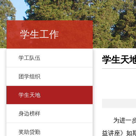
学生工作
学生天
学工队伍
团学组织
学生天地
身边榜样
为进一
奖助贷勤
益讲座》如