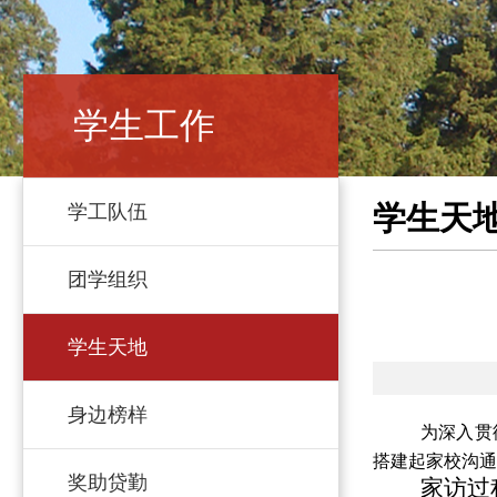
学生工作
学生天
学工队伍
团学组织
学生天地
身边榜样
为深入贯
搭建起家校沟通
奖助贷勤
家访过