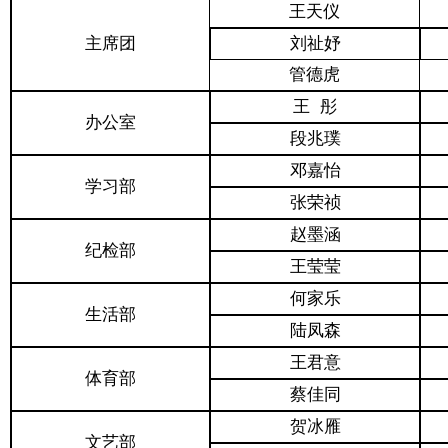
王天仪
主席团
刘祉妤
管德虎
王 彤
办公室
段兆璞
邓嘉怡
学习部
张荣祯
赵墨涵
纪检部
王莹莹
何家乐
生活部
陆凤森
王君意
体育部
蔡佳同
贺冰雁
文艺部