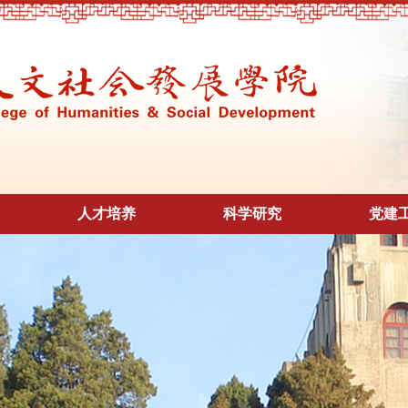
人才培养
科学研究
党建