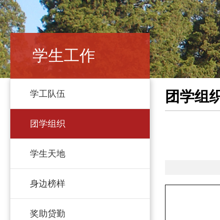
学生工作
团学组
学工队伍
团学组织
学生天地
身边榜样
奖助贷勤