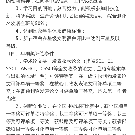
的创新精神，在同学中威信高，工作成绩显著；
3．学习目的明确，刻苦努力，能积极参加科技创
新、科研实践、生产劳动和其它社会实践活动。综合测评
名次居全班前50%；
4．达到国家学生体质健康标准；
5．所在宿舍在星级文明宿舍评比中达到三星及以上
等级。
（四）单项奖评选条件
1．学术论文类。发表收录论文（指被SCI、EI、
SSCI、A&HCI、CSSCI等全文收录的论文，且须有检索单
位出据的收录证明）可评特等奖；在一级学报刊物发表论
文可评单项一等奖；在核心刊物发表论文可评单项二等
奖；在普通刊物发表论文可评单项三等奖。均以第一作者
为准；
2．创新创业类。在全国“挑战杯”比赛中，获全国项目
一等奖可评单项特等奖，获二等奖可评单项一等奖，获三
等奖可评单项二等奖，获鼓励奖可评单项三等奖；获省部
级项目一等奖可评单项一等奖，二等奖可评单项二等奖，