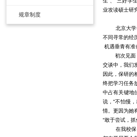
生”、“三好学
业攻读硕士研
规章制度
北京大学作为
不同寻常的经
机遇垂青有准
初次见面，觉
交谈中，我们
因此，保研的
终把学习任务
中占有关键地
说，“不怕慢
情。更因为她
“敢于尝试，抓
在我校保研资