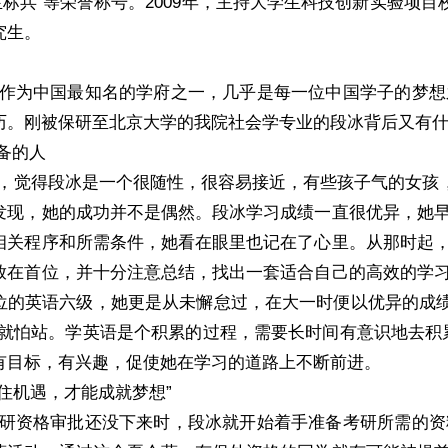
生标兵”等荣誉称号。2009年，主持大学生科技创新实验项
究生。
中国最知名的学府之一，几乎是每一位中国学子的梦想之
历。刚被保研至北京大学的我院社会学专业的段冰背后又有
备的人
得段冰是一个很随性，很容易接近，有些孩子气的女孩，当
发现，她的成功并不是偶然。段冰学习成绩一直很优异，她
相关程序和所需条件，她看在眼里也记在了心里。从那时起
放在首位，并十分注意总结，找出一套适合自己的高效的学
位的英语六级，她更是从未懈怠过，在大一时便以优异的成绩
，就怕站。学英语是个积累的过程，需要长时间有意识地去积
有目标，有兴趣，促使她在学习的道路上不断前进。
住机遇，才能成就梦想”
格审批还没下来时，段冰就开始着手准备考研所需的资料