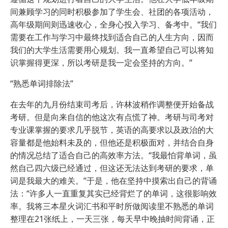
间兼顾学习的同时积极参加了学生会、社团的各项活动，
高年级期间则迅速收心，全身心投入学习、备考中。“我们
需要在工作与学习中最终找到适合自己的人生方向，因而
我们的大学生活需要用心规划。我一直希望自己可以将知
识掌握得更深，所以考研是我一定会坚持的方向。”
“熟悉单词排除法”
在去年的九月份结束司考后，许林波稍作调整便开始备战
考研。但是向来自信的他这次有点慌了神。考研与司考对
专业课掌握的要求几乎脱节，英语的高要求以及政治的大
容量都是他始料未及的，但他还是积极面对，并结合自身
的情况总结了适合自己的高效率方法。“我最怕背单词，虽
然自己四六级已经通过，但这还无法达到考研的要求，单
词是我最大的难关。”于是，他在坚持中摸索出自己的背诵
法：“许多人一直重复其实已经背烂了的单词，这很影响效
率。我将三本星火词汇书和平时所做阅读里不熟悉的单词
整理在21张纸上，一天三张，每天早中晚抽时间背诵，正