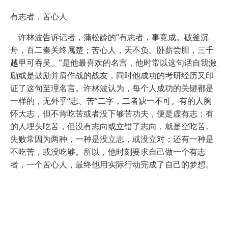
有志者，苦心人
许林波告诉记者，蒲松龄的“有志者，事竞成。破釜沉
舟，百二秦关终属楚；苦心人，天不负。卧薪尝胆，三千
越甲可吞吴。”是他最喜欢的名言，他时常以这句话自我激
励或是鼓励并肩作战的战友，同时他成功的考研经历又印
证了这句至理名言。许林波认为，每个人成功的关键都是
一样的，无外乎“志、苦”二字，二者缺一不可。有的人胸
怀大志，但不肯吃苦或者没下够苦功夫，便是虚有志；有
的人埋头吃苦，但没有志向或立错了志向，就是空吃苦。
失败常因为两种，一种是没立志，或没立对；还有一种是
不吃苦，或没吃够。所以，他时刻要求自己做一个有志
者，一个苦心人，最终他用实际行动完成了自己的梦想。