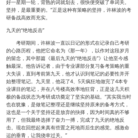
好一星期一轮，背熟的词就划去，很快便突破了单词关。
坚持，是最重要的。”正是这种有策略的坚持，许林波的考
研备战高效而充实。
九天的“绝地反击”
考研期间，许林波一直以日记的形式在记录自己考研
的心路历程，他把它命名为《那一年》，以作对这段岁月
的留念，其中那篇《最后九天的“绝地反击”》让他至今感
触最深。他告诉记者，由于专业课部分复习备考策略的重
大失误，直到考前第九天，他才认识到笔记的必要性并开
始整理笔记。九天里，他花了4、5天疯狂地做完了4本专
业课目的笔记，并在八号楼高效率地狂背，正是这几天积
极的备战状态为考研成功奠定了坚实的基础。“其实我当时
也在犹豫，是做笔记整理还是继续坚持原来的备考方式，
这也是一个关于坚持还是放弃的抉择，因为时间真的不够
用了，但我最终选择了奋力一搏，完成了九天的绝地反
击。现在回想起来真有些置之死地而后生的感觉。感激命
运的垂青，让我侥幸过关。”