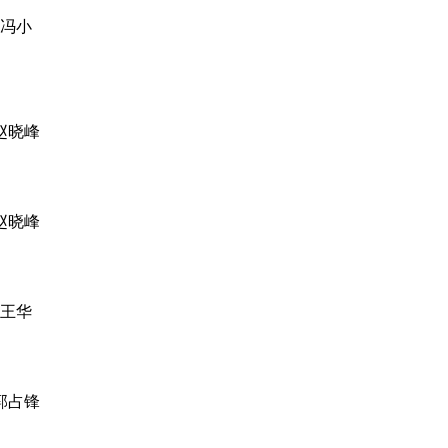
冯小
赵晓峰
赵晓峰
王华
郭占锋