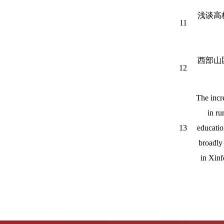
浅谈高
11
西部山
12
The incr
in ru
13
educatio
broadly
in Xinf