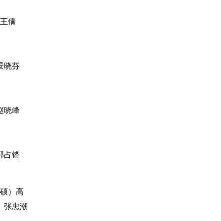
王倩
景晓芬
赵晓峰
郭占锋
（硕）高
 张忠潮