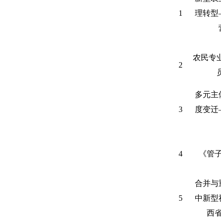
1
理转型
农民专
2
多元主
3
度变迁
4
《管
合并与
5
中新型
西