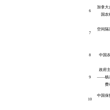
加拿大
6
国农
空间隔
7
8
中国
政府
9
——杨
费
中国保
10