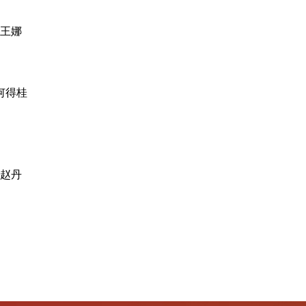
王娜
何得桂
赵丹