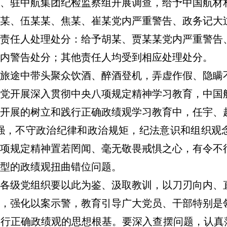
、驻中航集团纪检监察组开展调查，给予中国航材
某、伍某某、焦某、崔某党内严重警告、政务记大
责任人处理处分：给予胡某、贾某某党内严重警告
内警告处分；其他责任人均受到相应处理处分。
旅途中带头聚众饮酒、醉酒登机，弄虚作假、隐瞒不报
年全党开展深入贯彻中央八项规定精神学习教育，中国
开展的树立和践行正确政绩观学习教育中，任宇、
强，不守政治纪律和政治规矩，纪法意识和组织观
项规定精神置若罔闻、毫无敬畏戒惧之心，有令不
型的政绩观扭曲错位问题。
各级党组织要以此为鉴、汲取教训，以刀刃向内、
，强化以案示警，教育引导广大党员、干部特别是
行正确政绩观的思想根基。要深入查摆问题，认真落