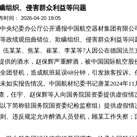
瞒组织、侵害群众利益等问题
： 2026-04-20 19:05
中央纪委办公厅公开通报中国航空器材集团有限公
等政绩观扭曲错位、欺瞒组织、侵害群众利益等问
某某、伍某某、焦某、崔某、李某等7人因公在德国法
提供的酒水，赵保辉严重醉酒，被中国国际航空股
全团登机，造成航班延误68分钟，引发旅客投诉。
如实报告情况。中国航材纪委书记唐某2024年11
行调查，任宇、赵保辉等人向国务院国资委提供虚假情
以下简称驻国务院国资委纪检监察组）提供虚假情
则、违反规定允许醉酒人员登机，顾某工作失察；