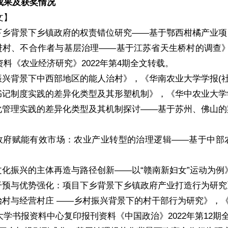
成果及获奖情况
文】
下乡背景下乡镇政府的权责错位研究——基于鄂西柑橘产业项目
目进村、不合作者与基层治理——基于江苏省天生桥村的调查》，
料《农业经济研究》2022年第4期全文转载。
振兴背景下中西部地区的能人治村》，《华南农业大学学报(社会
书记制度实践的差异化类型及其形塑机制》，《华中农业大学学报
化管理实践的差异化类型及其机制探讨——基于苏州、佛山的案例
为政府赋能有效市场：农业产业转型的治理逻辑——基于中部农业
文化振兴的主体再造与路径创新——以“赣南新妇女”运动为例》
干预与优势强化：项目下乡背景下乡镇政府产业打造行为研究》
治村与经营村庄 ——乡村振兴背景下的村干部行为研究》，《地
大学书报资料中心复印报刊资料《中国政治》2022年第12期