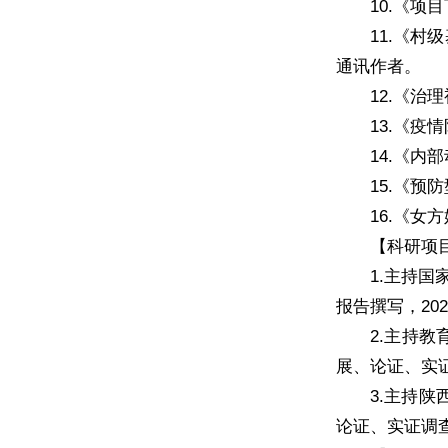
10.《项
11.《村
通讯作者。
12.《
13.《
14.《
15.《
16.《女
【科研项
1.主持
报告撰写，20
2.主持教
展、论证、实证
3.主持陕
论证、实证调查