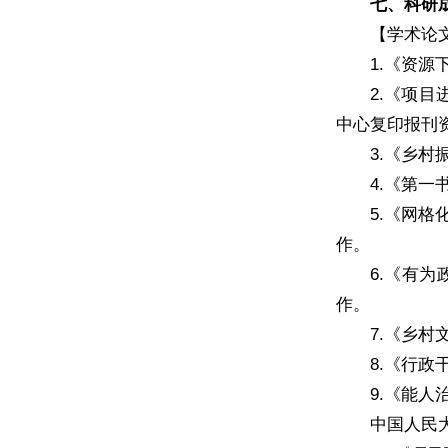
七、科研
【学术论
1.《资源
2.《项
中心复印报刊资
3.《乡村
4.《第一
5.《网格
作。
6.《有
作。
7.《乡村
8.《行政
9.《能人
中国人民